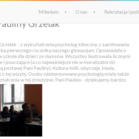
Milenium
O nas
Rekrutacja i po
Pauliny Grzelak
 Grzelak - z wykształcenia psycholog kliniczny, z zamiłowania
tka pierwszego rocznika naszego gimnazjum. Opowiadała o
w szkole dla dzieci ze slumsów. Wszystko ilustrowała licznymi
e i pouczające (a co najważniejsze nie w moralizatorski
ą postawę Pani Pauliny). Kultura Indii, obyczaje, bieda,
 z tej wizyty. Osoby zainteresowane psychologią miały także
ałcenia w tej dziedzinie. Pani Paulino - dziękujemy bardzo