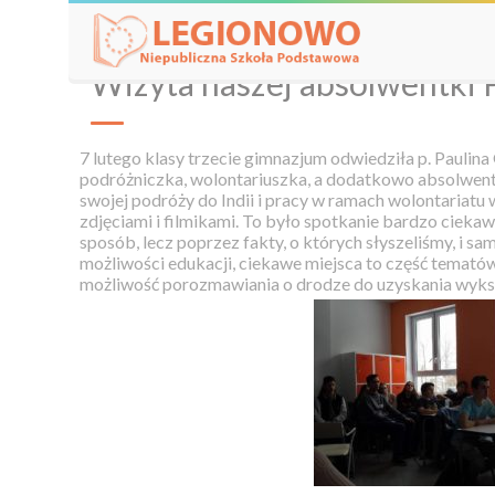
Wizyta naszej absolwentki 
7 lutego klasy trzecie gimnazjum odwiedziła p. Paulina
podróżniczka, wolontariuszka, a dodatkowo absolwen
swojej podróży do Indii i pracy w ramach wolontariatu 
zdjęciami i filmikami. To było spotkanie bardzo ciekaw
sposób, lecz poprzez fakty, o których słyszeliśmy, i sam
możliwości edukacji, ciekawe miejsca to część tematów
możliwość porozmawiania o drodze do uzyskania wykszt